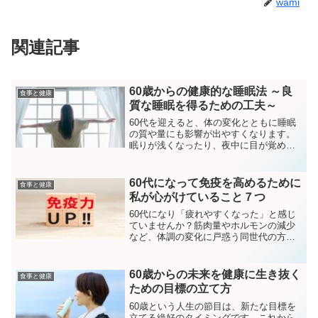
wami
関連記事
60歳からの健康的な睡眠法 ～良
食事と健康
質な睡眠を得るための工夫～
60代を迎えると、体の変化とともに睡眠
の質や量にも影響が出やすくなります。
眠りが浅くなったり、夜中に目が覚めた
りすることが増えると、翌日の疲れが取
れにくく感じるかもしれません。しか
し、年齢を重ねても良質な睡眠を確保す
60代になって免疫を高めるために
食事と健康
ることは可能です。この記...
私が心がけていること７つ
60代になり「疲れやすくなった」と感じ
ていませんか？筋肉量やホルモンの減少
など、体調の変化に戸惑う同世代の方
へ。私が免疫力を高めるために始めた
「タンパク質の摂り方」や「毎日の運
動」など、今日から真似できる7つの習慣
60歳からの未来を健康に生き抜く
食事と健康
を実体験を交えてご紹介します。
ための目標の立て方
60歳という人生の節目は、新たな目標を
立てる絶好のタイミングです。これから