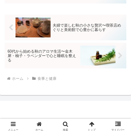
中で無理なく取り組めるメンタルケアが
効果的です。今回は、60歳女性に向けた
心の健康をサポートす...
夫婦で楽しむ秋の小さな贅沢〜喫茶店め
ぐりと美術館で心豊かに暮らす
60代から始める秋のアロマ生活〜金木
犀・柚子・ラベンダーで心と睡眠を整え
る
ホーム
食事と健康
© 2018 一日を愉しむ.
メニュー
ホーム
検索
トップ
サイドバー