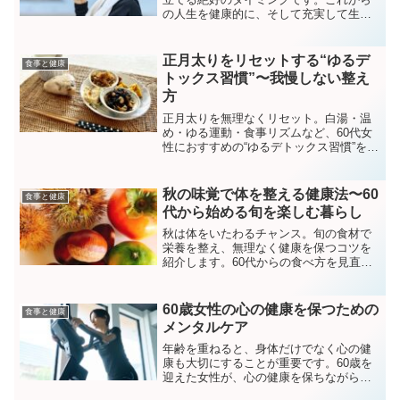
の人生を健康的に、そして充実して生き
抜くためには、自分に合った目標を設定
することが大切です。今回は、健康を軸
にした目標の立て方をお伝えします。健
正月太りをリセットする“ゆるデ
食事と健康
康チェックを基にした現...
トックス習慣”〜我慢しない整え
方
正月太りを無理なくリセット。白湯・温
め・ゆる運動・食事リズムなど、60代女
性におすすめの“ゆるデトックス習慣”を紹
介。我慢せず整う健康法。
秋の味覚で体を整える健康法〜60
食事と健康
代から始める旬を楽しむ暮らし
秋は体をいたわるチャンス。旬の食材で
栄養を整え、無理なく健康を保つコツを
紹介します。60代からの食べ方を見直
し、体も心も喜ぶ秋の暮らしを楽しみま
しょう。
60歳女性の心の健康を保つための
食事と健康
メンタルケア
年齢を重ねると、身体だけでなく心の健
康も大切にすることが重要です。60歳を
迎えた女性が、心の健康を保ちながら充
実した日々を送るためには、日常生活の