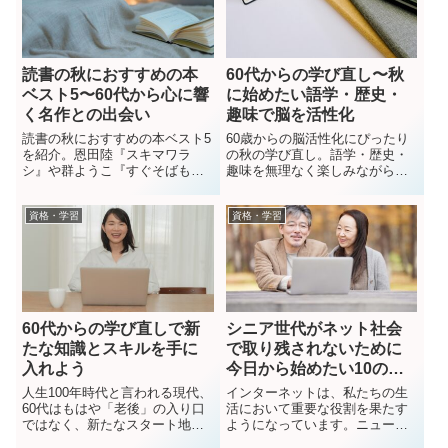
読書の秋におすすめの本
60代からの学び直し〜秋
ベスト5〜60代から心に響
に始めたい語学・歴史・
く名作との出会い
趣味で脳を活性化
読書の秋におすすめの本ベスト5
60歳からの脳活性化にぴったり
を紹介。恩田陸『スキマワラ
の秋の学び直し。語学・歴史・
シ』や群ようこ『すぐそばも幸
趣味を無理なく楽しみながら続
せ』、今村翔吾『斎王の楯』な
けるコツをわかりやすく解説。
ど、60代から心に響く名作をジ
資格・学習
資格・学習
ャンル別にまとめました。
60代からの学び直しで新
シニア世代がネット社会
たな知識とスキルを手に
で取り残されないために
入れよう
今日から始めたい10のこ
と
人生100年時代と言われる現代、
インターネットは、私たちの生
60代はもはや「老後」の入り口
活において重要な役割を果たす
ではなく、新たなスタート地点
ようになっています。ニュー
と言えるでしょう。定年を迎え
ス、買い物、銀行の手続き、さ