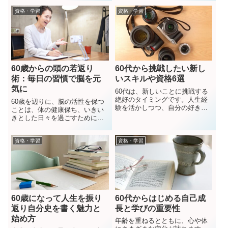
る方も多い一方で、自由な時間
らには趣味や友人との交流ま
資格・学習
資格・学習
が増えるこの時期にこそ、これ
で、ほぼすべてがオンラインで
まで挑戦できなかったことや、
行われる時代です。しかし、特
学び直しに取り組む絶好の機会
にシニア世代の方々にとって
があります...
は、こうしたネット社会...
60歳からの頭の若返り
60代から挑戦したい新し
術：毎日の習慣で脳を元
いスキルや資格6選
気に
60代は、新しいことに挑戦する
絶好のタイミングです。人生経
60歳を辺りに、脳の活性を保つ
験を活かしつつ、自分の好きな
ことは、体の健康保ち、いきい
ことや興味のある分野に取り組
きとした日々を過ごすためにも
むことで、日々の充実感や達成
必要不可欠なことです。今回
感を得られるでしょう。ここで
は、60歳以降の方が家でも始め
は、60代から挑戦したいスキル
資格・学習
資格・学習
られる、脳を活性化する習慣を
や資格をいくつかご紹介しま
５つご紹介します。簡単なこと
す。デジタルス...
から始めて、毎日の生活にとり
いれてみましょ...
60歳になって人生を振り
60代からはじめる自己成
返り自分史を書く魅力と
長と学びの重要性
始め方
年齢を重ねるとともに、心や体