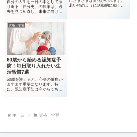
にさまざまな変化が訪れます。
自分の人生を一冊の本として振
若い頃のように活動的に動くこ
り返る「自分史」の執筆は、過
とが難しくなる一方で、豊富な
去を見つめ直し、未来に向けた
人生経験を活かし、心の成熟や
気づきを得る素晴らしい機会で
内面的な成長に集中できる時期
す。ただの思い出を書き連ねる
でもあります。60代から始まる
資格・学習
だけでなく、自分だけの物語を
新しい挑戦と学びは、心の健康
形にすることで、大切な人や未
を支え、充実感...
来の自分にとって特別な財産と
なります。この記...
60歳から始める認知症予
防！毎日取り入れたい生
活習慣7選
60歳を迎えると、心身の健康が
ますます重要になります。特
に、認知症予防は今からでも遅
くありません。毎日の生活にち
ょっとした工夫を取り入れるこ
とで、脳の健康を守り、長く健
やかに過ごすことができます。
ここでは、60歳から始められる
ホーム
資格・学習
認知症予防のた...