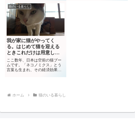
たりするのには向いていませ
りします。ましてや引っ越し
猫のいる暮らし
ん。留守番させるのがかわいそ
は、猫にとっては一大事です。
うだと連れて出かけるよりはい
粗相をしたり、神経質になって
つもの生活空間で過ごさせるほ
飛び出してしまうことも。マチ
うが落ち着きます猫...
コさんどうやってつ...
我が家に猫がやってく
る。はじめて猫を迎える
ときこれだけは用意して
おきたいこと
ここ数年、日本は空前の猫ブー
ムです。「ネコノミクス」とう
言葉も生まれ、その経済効果は
年間、2兆円にも及ぶといわれて
います。シニア世代の方も、子
育ても一段落し猫を飼ってみた
いと思っている方も多いのでは
ないでしょうか？マチコさん☑
ホーム
猫のいる暮らし
猫をかってみた...