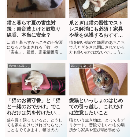
猫と暮らす夏の害虫対
爪とぎは猫の習性でスト
策：超音波よけと蚊取り
レス解消にも必須！家具
線香、本当に安全？
や壁を保護するおすすめ
グッズ５
1. 猫と暮らすからこその不安夏
猫を飼い始めて部屋のあちこち
になると悩まされる「蚊」や
で爪とぎをされ閉口されている
「害虫」。最近、家電量販店や
方も多いのではないでしょう
ネットで「超音波の害虫よけ」
か？ここでは猫の爪とぎをする
をよく見かけます。説明文には
訳と、対策グッズを紹介してい
猫のいる暮らし
暮らしを楽しむ
「人間には聞こえない音で害虫
ます。猫はなぜ爪とぎをするの
を寄せつけない」と書かれてい
か猫はもともとは狩猟動物でし
ますが、ふと心配になりまし
た。そのため研ぎ澄まされた爪
た。「人間に聞こ...
は武器だったのです...
「猫のお留守番」と「猫
愛猫といっしょのはじめ
と一緒のおでかけ」でこ
ての引っ越し、これだけ
れだけは気を付けたいこ
は注意したいこと
と
猫を長く飼っていると、どうし
猫という生き物は、とってもデ
ても家をあけなければならない
リケート。普段でもいつもの場
こともでてきます。猫は犬のよ
所から家具や遊び場が動かされ
うに散歩に連れだしたり旅行し
たりするだけでも不安を覚えた