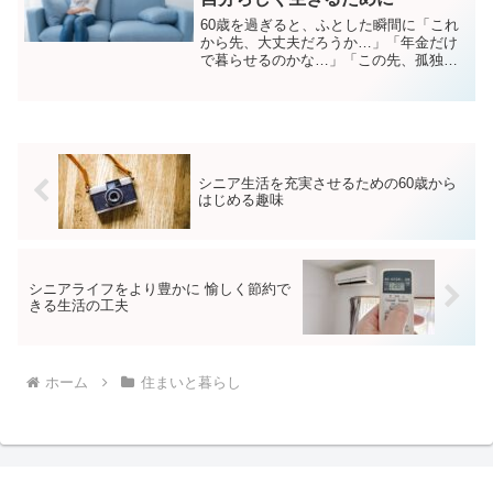
60歳を過ぎると、ふとした瞬間に「これ
から先、大丈夫だろうか…」「年金だけ
で暮らせるのかな…」「この先、孤独に
なったらどうしよう」と、漠然とした不
安に襲われることがあります。そんな自
分を「弱い」と責める必要はありませ
ん。誰だって、見えない未...
シニア生活を充実させるための60歳から
はじめる趣味
シニアライフをより豊かに 愉しく節約で
きる生活の工夫
ホーム
住まいと暮らし