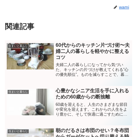
wami
関連記事
60代からのキッチン片づけ術〜夫
住まいと暮らし
婦二人の暮らしを軽やかに整える
コツ
夫婦二人の暮らしになってから気づい
た、キッチンの片づけが教えてくれる“心
の優先順位”。ものを減らすことで、暮ら
しと心が整うヒントを紹介します。
心豊かなシニア生活を手に入れる
住まいと暮らし
ための60歳からの断捨離
60歳を迎えると、人生のさまざまな節目
や変化を迎えます。これからの人生をよ
り豊かに、そして快適に過ごすために
は、身の回りの整理整頓が非常に重要で
す。ここでは、60歳からの断捨離につい
て、そのメリットや具体的な方法、実践
朝のだるさは布団のせい？冬布団
住まいと暮らし
のポイントをお伝えしま...
からガーゼケットへ切り替える時