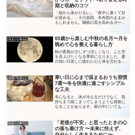
期と収納のコツ
「朝から体がだるい」「夜中に暑くて目
が覚める」…その原因、冬布団のままか
もしれません。睡眠の質を高めるガーゼ
ケットのメリットや、切り替え時期の目
安（最低気温15〜20度）を解説。来シー
ズンも快適に使うための冬布団の収納術
60歳から楽しむ中秋の名月〜月を
住まいと暮らし
まで、寝具の衣替え完全ガイドです。
眺めて心を整える暮らし方
秋の夜風が少しずつ涼しくなり、ふと空
を見上げたくなる季節になりました。夏
の強い日差しに疲れた心と体を労わるよ
うに、夜空に浮かぶ月はどこかやさし
く、そして懐かしい存在です。60歳を過
ぎると、時間の流れが以前よりも早く感
寒い日に心まで温まるおうち習慣
住まいと暮らし
じられるようになります。...
7選〜冬を快適に過ごすシンプル
な工夫
冬になると、体が冷えるだけでなく、気
持ちまで縮こまってしまうような感覚に
なることがあります。家の中にいても、
どこか落ち着かず、暖房をつけていても
身体の芯が温まらない。気温が低いだけ
なのに、気分まで沈みがちになってしま
「老後が不安」と思ったときの心
住まいと暮らし
う…。そんな経験をされた...
の落ち着け方 〜未来に怯えず、
自分らしく生きるために〜