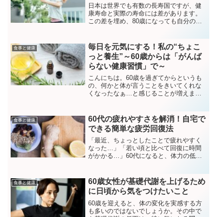
日本は世界でも有数の長寿国ですが、健
康寿命と実際の寿命には差があります。
この差を埋め、80歳になっても自分の足
で元気に歩くためには、60歳からの取り
組みが非常に重要です。本記事では、運
動・食事・生活習慣・メンタルケアの4つ
毎日を元気にする！私の“ちょこ
食事と健康
の観点から、60歳...
っと養生”～60歳からは「がんば
らない健康習慣」で～
こんにちは。60歳を過ぎてからというも
の、何かと体が言うことをきいてくれな
くなったなぁ…と感じることが増えまし
た。朝起きても疲れが取れていなかった
り、少し動いただけで息が切れたり。病
院に行くほどではないけれど、なんとな
60代の疲れやすさを解消！自宅で
食事と健康
く不調。そういう日が、...
できる簡単な疲労回復法
「最近、ちょっとしたことで疲れやすく
なった…」「若い頃と比べて回復に時間
がかかる…」60代になると、体力の低下
や代謝の変化により、疲れを感じやすく
なります。しかし、日々の生活の中でち
ょっとした工夫を取り入れるだけで、疲
60歳女性が基礎代謝を上げるため
食事と健康
れにくい体を作ることが...
に日頃から気をつけたいこと
60歳を迎えると、体の変化を実感する方
も多いのではないでしょうか。その中で