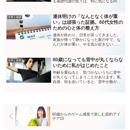
も基礎代謝の低下は、特に気になる問題
です。基礎代謝とは、私たちが何もしな
くても消費するエネルギーのことを指
し、年齢とともに徐々に低下していきま
連休明けの「なんとなく体が重
食事と健康
す。基礎代謝が下がると、...
い」は頑張った証拠。60代女性の
ための心と体の整え方
連休が終わり、日常が戻ってきました。
家族が帰って静かになった家の中で、な
んだか体が重い、やる気が起きない……
そんな風に感じていませんか？それは
「怠け」でも「年のせい」でもありませ
ん。連休中、誰かのために一生懸命頑張
80歳になっても背中が丸くならな
食事と健康
ったあなたの心と体が、ひ...
いために私がはじめたこと
年齢を重ねると、気づかないうちに背中
が丸くなってしまうことがあります。私
自身、街を歩いていると、背中が曲がっ
てしまっている高齢の方を見かけること
があり、「自分もいずれこうなるのだろ
うか？」と考えることが増えました。そ
んなとき、整体師の先生と...
60歳からのゲーム感覚で楽しむ節約アイ
デア10