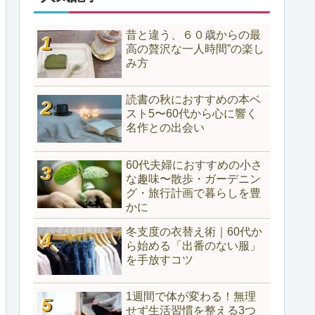
昔と違う、６０歳からの最
高の贅沢な一人時間”の楽し
み方
読書の秋におすすめの本ベ
スト5〜60代から心に響く
名作との出会い
60代夫婦におすすめの小さ
な趣味〜散歩・ガーデニン
グ・旅行計画で暮らしを豊
かに
冬支度の衣替え術｜60代か
ら始める「出番のない服」
を手放すコツ
1週間で体が変わる！無理
せず生活習慣を整える3つ