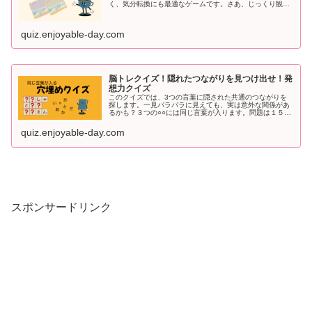
く、気分転換にも最適なゲームです。さあ、じっくり観察
して違いを見つけてみましょう！2つの画像から間違いを
探してください間違いは5つです。回...
quiz.enjoyable-day.com
脳トレクイズ！隠れたつながりを見つけ出せ！発
想力クイズ
このクイズでは、3つの言葉に隠された共通のつながりを
探します。一見バラバラに見えても、実は意外な関係があ
るかも？３つの○○には同じ言葉が入ります。問題は１５問
それではスタート！第１問目つ○○に○○ものと○○ね-------------
---...
quiz.enjoyable-day.com
スポンサードリンク