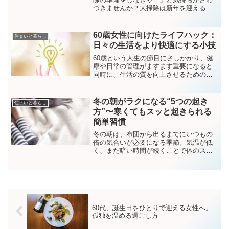
つきませんか？大掃除は新年を迎えるた
めの大切な習慣ですが、寒さの厳しい季
節に重い家具を動かしたり、溜まった物
を一気に片づけたりするのは大変です。
60歳女性に向けたライフハック：
住まいと暮らし
特に60代になると体力的...
日々の生活をより快適にする小技
60歳という人生の節目にさしかかり、健
康や日常の管理がますます重要になると
同時に、生活の質を向上させるための工
夫が求められる時期です。今回は、日々
の生活がより快適になるためのライフハ
ックをいくつかご紹介します。これらの
冬の朝がラクになる“5つの起き
住まいと暮らし
ヒントは、使いやすい調...
方”〜寒くてもスッと起きられる
簡単習慣
冬の朝は、布団から出るまでにいつもの
倍の気合いが必要になる季節。気温が低
く、まだ暗い時間が続くことで体のスイ
ッチが入りにくく、「起きたいのに起き
られない…」という悩みを抱える人は多
いと思います。私自身も、寒い朝は目が
覚めた瞬間に「あと5分…...
60代、誕生日をひとりで迎える女性へ。
孤独を温める過ごし方