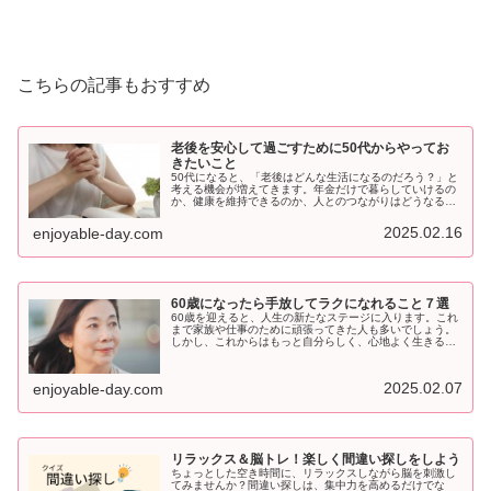
こちらの記事もおすすめ
老後を安心して過ごすために50代からやってお
きたいこと
50代になると、「老後はどんな生活になるのだろう？」と
考える機会が増えてきます。年金だけで暮らしていけるの
か、健康を維持できるのか、人とのつながりはどうなるの
か…。老後を安心して迎えるためには、50代のうちから準
備を始めることが大切 です。...
2025.02.16
enjoyable-day.com
60歳になったら手放してラクになれること７選
60歳を迎えると、人生の新たなステージに入ります。これ
まで家族や仕事のために頑張ってきた人も多いでしょう。
しかし、これからはもっと自分らしく、心地よく生きるこ
とを大切にしたいものです。そのためには、不要なものや
ストレスの原因となる考え方を思...
2025.02.07
enjoyable-day.com
リラックス＆脳トレ！楽しく間違い探しをしよう
ちょっとした空き時間に、リラックスしながら脳を刺激し
てみませんか？間違い探しは、集中力を高めるだけでな