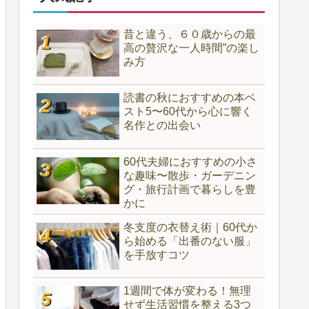
昔と違う、６０歳からの最
高の贅沢な一人時間”の楽し
み方
読書の秋におすすめの本ベ
スト5〜60代から心に響く
名作との出会い
60代夫婦におすすめの小さ
な趣味〜散歩・ガーデニン
グ・旅行計画で暮らしを豊
かに
冬支度の衣替え術｜60代か
ら始める「出番のない服」
を手放すコツ
1週間で体が変わる！無理
せず生活習慣を整える3つ