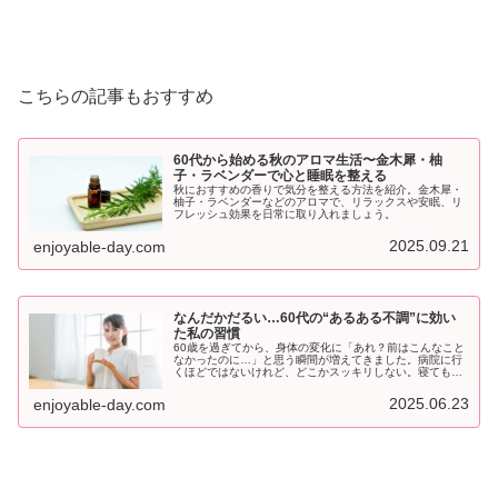
こちらの記事もおすすめ
60代から始める秋のアロマ生活〜金木犀・柚
子・ラベンダーで心と睡眠を整える
秋におすすめの香りで気分を整える方法を紹介。金木犀・
柚子・ラベンダーなどのアロマで、リラックスや安眠、リ
フレッシュ効果を日常に取り入れましょう。
2025.09.21
enjoyable-day.com
なんだかだるい…60代の“あるある不調”に効い
た私の習慣
60歳を過ぎてから、身体の変化に「あれ？前はこんなこと
なかったのに…」と思う瞬間が増えてきました。病院に行
くほどではないけれど、どこかスッキリしない。寝ても疲
れが取れない。やる気が湧かない。突然イライラしたり、
不安になったり。これがいわゆる...
2025.06.23
enjoyable-day.com