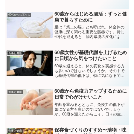
る“夏バテ”の状態です。暑さによる食欲不
振、睡眠不足、そして発汗による水分・
ミネラルの不足が重なると、体がエネル
60歳からはじめる腸活：ずっと健
60代からの暮らし
ギー切れを起こしてしまい...
康で暮らすために
腸は「第二の脳」とも呼ばれ、体全体の
健康に深く関わる重要な臓器です。特に
60代を迎えると、腸内環境の変化により
消化機能が低下しやすくなり、便秘や下
痢、食欲不振などのトラブルが増えるこ
とがあります。腸の働きが悪くなると、
60歳女性が基礎代謝を上げるため
食事と健康
免疫力の低下や肌トラブ...
に日頃から気をつけたいこと
60歳を迎えると、体の変化を実感する方
も多いのではないでしょうか。その中で
も基礎代謝の低下は、特に気になる問題
です。基礎代謝とは、私たちが何もしな
くても消費するエネルギーのことを指
し、年齢とともに徐々に低下していきま
60歳から免疫力アップするために
食事と健康
す。基礎代謝が下がると、...
日常で心がけたいこと
年齢を重ねるとともに、免疫力の低下が
気になる方も多いのではないでしょう
か。60歳を迎えたからこそ、日々の生活
習慣を見直し、免疫力を高めるための工
夫を取り入れることが大切です。ここで
は、免疫力を高めるために気をつけてお
保存食づくりのすすめ〜漬物・味
食事と健康
きたいポイントを紹介しま...