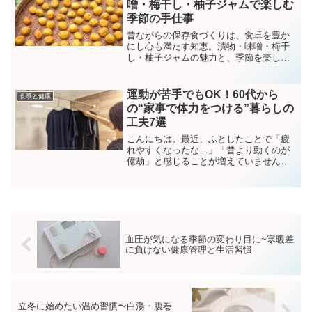
噌・梅干し・柚子ジャムで楽しむ
季節の手仕事
昔ながらの保存食づくりは、食卓を豊か
にし心も満たす知恵。漬物・味噌・梅干
し・柚子ジャムの魅力と、季節を楽しむ
保存食づくりの工夫をご紹介します。
運動が苦手でもOK！60代から
食事と健康
の“家事で体力をつける”暮らしの
工夫7選
こんにちは。最近、ふとしたことで「疲
れやすくなったな…」「昔より動くのが
億劫」と感じることが増えていません
か？年齢を重ねるにつれ、筋力や体力が
少しずつ落ちてくるのは自然なこと。で
も、60代からの生活をより元気に、軽や
かに過ごすには、“基礎体...
血圧が気になる季節の変わり目に~寒暖差
に負けない健康管理と生活習慣
立冬に始めたい温め習慣〜白湯・腹巻