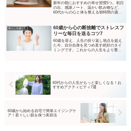
新年の朝におすすめの幸せ習慣5つ。初日
の出、感謝ノート、温かい飲み物など、
60代からの心と体を整える朝時間の過ご
し方を解説します。
60歳から心の断捨離でストレスフ
暮らしを楽しむ
リーな毎日を送るコツ7
60歳を迎え、人生の折り返し地点を超え
た今、自分自身を見つめ直す絶好のタイ
ミングです。これからの人生をより豊か
でストレスフリーに過ごすために「心の
断捨離」を始めてみませんか？物理的な
断捨離と同様に、心の中に溜まった不要
な感情や思考を整理する...
60代からの人生がもっと楽しくなる！お
すすめアクティビティ7選
60歳から始める自宅で簡単エイジングケ
ア！若々しい肌を保つ美容法