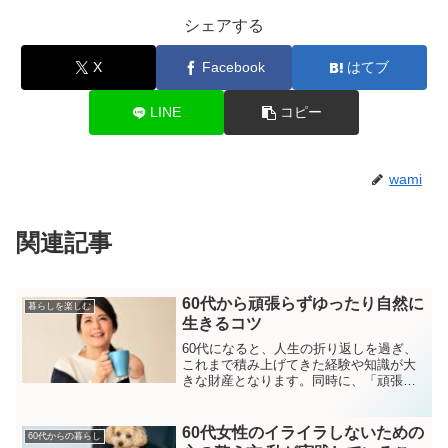
シェアする
X
Facebook
はてブ
LINE
コピー
wami
関連記事
60代から頑張らずゆったり自然に
暮らしを楽しむ
生きるコツ
60代になると、人生の折り返しを過ぎ、
これまで積み上げてきた経験や知識が大
きな財産となります。同時に、「頑張り
続ける」生き方ではなく、心地よさや自
然体で暮らすことを求める方も増えてき
ます。ここでは、頑張らずにゆったりと
60代女性のイライラしないための
60代からの暮らし
自然に生きるためのヒン...