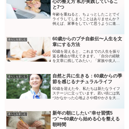
心の整え方 私が実践しているこ
と7つ
年齢を重ねると、ちょっとしたことでイ
ライラしてしまうことはありませんか？
例えば、家事をしていて思うように進ま
なかったり、家族の何気ない一言にカチ
ンときたり。特に60代になると、体の変
化や生活リズムの変化に伴い、ストレス
60歳からのプチ自叙伝〜人生を文
暮らしを楽しむ
を感じることが増えるも...
章にする方法
60歳を迎えると、これまでの人生を振り
返る機会が増えてきます。「自分の経験
を文章に残してみたい」「家族や友人
に、自分の歩んできた道を伝えたい」
「自叙伝を書くなんて特別な人だけのも
の？」そう思っている方も多いのではな
自然と共に生きる：60歳からの季
暮らしを楽しむ
いでしょうか？実は、自叙伝...
節を感じるナチュラルライフ
60歳を迎えた今、私たちは新たなライフ
ステージに立っています。若い頃には気
づかなかった心地よさや穏やかさを大切
にしながら、自然のリズムに合わせたラ
イフスタイルを取り入れていくことは、
心身の健康だけでなく、人生の豊かさを
新年の朝にしたい“幸せ習慣5
暮らしを楽しむ
感じるためにも重要です...
つ”〜60歳から始める心を整える
朝時間