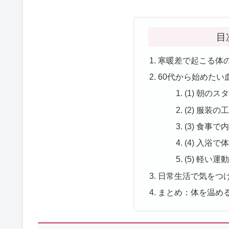
目
寒暖差で起こる体
60代から始めたい
(1) 朝の
(2) 服装
(3) 食事
(4) 入浴
(5) 軽い
日常生活で気をつ
まとめ：体を温める