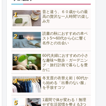
昔と違う、６０歳からの最
高の贅沢な一人時間”の楽し
み方
読書の秋におすすめの本ベ
スト5〜60代から心に響く
名作との出会い
60代夫婦におすすめの小さ
な趣味〜散歩・ガーデニン
グ・旅行計画で暮らしを豊
かに
冬支度の衣替え術｜60代か
ら始める「出番のない服」
を手放すコツ
1週間で体が変わる！無理
せず生活習慣を整える3つ