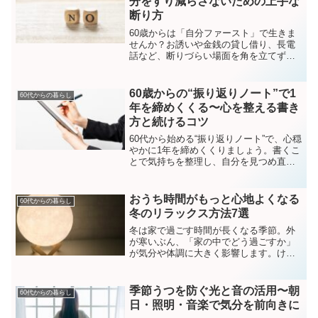
分をすり減らさないための上手な
断り方
60歳からは「自分ファースト」で生きま
せんか？お誘いや金銭の貸し借り、長電
話など、断りづらい場面を角を立てずに
切り抜ける具体的な技を紹介。相手を傷
つけず、自分の心と時間を守るための
「断り方のコツ」を身につけて、自由で
60歳からの“振り返りノート”で1
60代からの暮らし
軽やかな人生を手に入れましょう。
年を締めくくる〜心を整える書き
方と続けるコツ
60代から始める“振り返りノート”で、心穏
やかに1年を締めくくりましょう。書くこ
とで気持ちを整理し、自分を見つめ直す
時間をつくるコツと、無理なく続ける方
法を紹介します。
おうち時間がもっと心地よくなる
60代からの暮らし
冬のリラックス方法7選
冬は家で過ごす時間が長くなる季節。外
が寒いぶん、「家の中でどう過ごすか」
が気分や体調に大きく影響します。けれ
ど冬の家時間には、こんな悩みもありま
す。・なんとなく気持ちが落ち着かな
い・やる気が出ずにダラダラしてしま
季節うつを防ぐ光と音の活用〜朝
60代からの暮らし
う・暖房で乾燥して体が疲れや...
日・照明・音楽で気分を前向きに