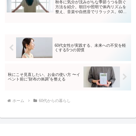
秋冬に気分が沈みがちな季節うつを防ぐ
方法を紹介。朝日や照明で体内リズムを
整え、音楽や自然音でリラックス。60代
から無理なく取り入れられる光と音の活
用習慣で心を軽やかに。
60代女性が実践する、未来への不安を軽
くする5つの習慣
秋にこそ見直したい、お金の使い方 〜イ
ベント前に“財布の体調”を整える
ホーム
60代からの暮らし