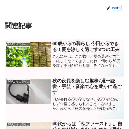
wami
関連記事
60歳からの暮らし 今日からでき
60代からの暮らし
る！夏を涼しく過ごす8つの工夫
こんにちは。ここ数年、夏の暑さが本当
に厳しくなってきましたね。朝から30度
を超える日が当たり前、夜になっても暑
さが残り、身体も心もなんとなく疲れて
しまう…。そんな“猛暑の夏”を、どうにか
少しでも快適に過ごせないかと、私はこ
秋の夜長を楽しむ趣味7選〜読
60代からの暮らし
こ数年、自分なりの...
書・手芸・音楽で心を豊かに過ご
す
日が暮れるのが早くなり、夜の時間が少
しずつ長く感じられるようになりまし
た。昔から「秋の夜長」と呼ばれるこの
季節。外は涼しい風が心地よく、家の中
でゆったりと過ごす時間が自然と増えて
いきます。若い頃は「夜はテレビを見て
60代からは「私ファースト」。自
60代からの暮らし
過ごす」ことが多かった私で...