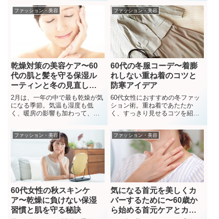
化するUVカット小物、万が一焼
ー術や、家事の動線でできる乾
ファッション・美容
ファッション・美容
けてしまった時の72時間以内ア
燥対策をまとめました。鏡を見
フターケアまで詳しく紹介しま
るのが楽しみになる「潤い習
す。未来の肌を守るための正解
慣」で、今年の冬をしっとり軽
ケアを今すぐチェック！
やかに過ごしましょう。
乾燥対策の美容ケア〜60
60代の冬服コーデ〜着膨
代の肌と髪を守る保湿ル
れしない重ね着のコツと
ーティンと冬の見直し習
防寒アイデア
慣
2月は、一年の中で最も乾燥が気
60代女性におすすめの冬ファッ
になる季節。気温も湿度も低
ション術。重ね着であたたか
く、暖房の影響も加わって、肌
く、すっきり見せるコツを紹
も髪もカサつきやすくなりま
介。インナー・アウター・小物
す。若い頃は少しの保湿でも十
選びでおしゃれと防寒を両立。
ファッション・美容
ファッション・美容
分だったのに、60代になってか
らは「昔のケアが合わなくなっ
てきた」と感じる方が増えま
す。けれど、これは...
60代女性の秋スキンケ
気になる首元を美しくカ
ア〜乾燥に負けない保湿
バーするために〜60歳か
習慣と肌を守る秘訣
ら始める首元ケアとカバ