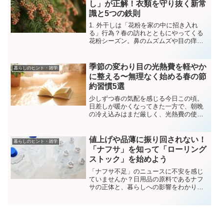
し」が正解！衣類を守り抜く新常
識と5つの鉄則
1. 外干しは「花粉を家の中に招き入れ
る」行為？春の訪れとともにやってくる
花粉シーズン。鼻のムズムズや目の痒み
に悩まされる方にとって、この時期の洗
濯はまさに死活問題です。「お天気がい
いから少しだけ」「よく叩いて取り込め
季節の変わり目の光熱費を軽やか
暮らしのヒント・雑学
ば大丈夫」と外に干した...
に整える〜無理なく始める春の節
約習慣5選
少しずつ春の気配を感じる今日この頃。
日差しが暖かくなってきた一方で、朝晩
の冷え込みはまだ厳しく、光熱費の使い
どころが難しい季節でもあります。 暖房
を消すにはまだ早いけれど、冬と同じよ
うに使い続けるのももったいない。請求
値上げや品薄に振り回されない！
暮らしのヒント・雑学
書を見ては「春からの暮...
「ナフサ」を知って「ローリング
ストック」を始めよう
「ナフサ不足」のニュースに不安を感じ
ていませんか？日用品の原料であるナフ
サの正体と、暮らしへの影響をわかりや
すく解説。買い占めを防ぎ、家計と家族
を守るための「ローリングストック」の
実践術を紹介します。賢い備えで、値上
げや品薄に振り回されない生活を始めま