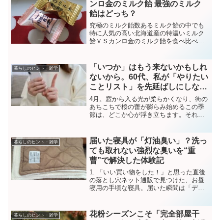
ンロ金のミルク飴 最強のミルク
飴はどっち？
究極のミルク飴数あるミルク飴の中でも
特に人気の高い北海道産の特濃いミルク
飴ＶＳカンロ金のミルク飴を食べ比べて
みました。北海道産の特濃いミルク８.２
名前の通り濃いミルク味です。ふわっと
ミルクの香りと甘さが口の中に広がりま
「いつか」はもう来ないかもしれ
暮らしのヒント・雑学
す。北海道生クリーム使...
ないから。60代、私が「やりたい
ことリスト」を先延ばしにしない
理由
4月。窓から入る光が柔らかくなり、街の
あちこちで桜の蕾が膨らみ始めるこの季
節は、どこか心が浮き立ちます。それと
同時に、ふと立ち止まって自分の人生の
「時間」について考える時期でもありま
す。世間では「人生100年時代」という言
届いた寝具が「灯油臭い」？洗っ
暮らしのヒント・雑学
葉が定着しました。...
ても取れない強烈な臭いを“重
曹”で解決した体験記
1. 「いい買い物をした！」と思った直後
の落とし穴ネット通販で見つけた、お昼
寝用の手頃な寝具。届いた瞬間は「デザ
インもいいし、これはいい買い物をし
た！」と嬉しくなったのですが、袋を開
けた瞬間にその期待は打ち砕かれまし
花粉シーズンこそ「完全部屋干
暮らしのヒント・雑学
た。部屋中に広がる、あの...