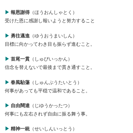
▶
報恩謝得
（ほうおんしゃとく）
受けた恩に感謝し報いようと努力すること
▶
勇往邁進
（ゆうおうまいしん）
目標に向かってわき目も振らず進むこと。
▶
首尾一貫
（しゅびいっかん）
信念を替えないで最後まで貫き通すこと。
▶
春風駘蕩
（しゅんぷうたいとう）
何事があっても平穏で温和であること。
▶
自由闊達
（じゆうかったつ）
何事にも左右されず自由に振る舞う事。
▶
精神一統
（せいしんいっとう）