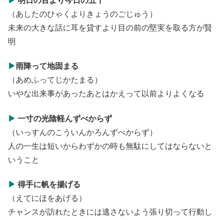
▶
明日の百より今日の五十
（あしたのひゃくよりきょうのごじゅう）
未来の大きな話に耳を貸すより目の前の堅実を取る方が賢
明
▶
雨降って地固まる
（あめふってじかたまる）
いやな出来事があったあとはかえって以前よりよくなる
▶
一寸の光陰軽んずべからず
（いっすんのこういんかろんずべからず）
人の一生は短いからわずかの時も無駄にしてはならないと
いうこと
▶
得手に帆を揚げる
（えてにほをあげる）
チャンスが訪れたときには逃さないよう張り切って行動し