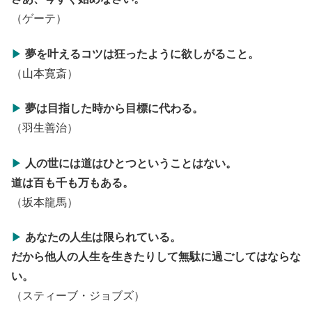
（ゲーテ）
▶
夢を叶えるコツは
狂ったように欲しがること。
（山本寛斎）
▶
夢は目指した時から目標に代わる。
（羽生善治）
▶
人の世には道はひとつということはない。
道は百も千も万もある。
（坂本龍馬）
▶
あなたの人生は限られている。
だから他人の人生
を生きたりして無駄に
過ごしてはならな
い。
（スティーブ・ジョブズ）