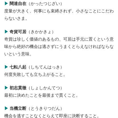
▶
闊達自在
（かったつじざい）
度量が大きく、何事にも束縛されず、小さなことにこだわ
らないさま。
▶
奇貨可居
（きかかきょ）
奇貨は珍しく価値のあるもの、可居は手元に置くという意
味から絶好の機会は逃さずにうまくとらえなければならな
いという意味。
▶
七転八起
（しちてんはっき）
何度失敗しても立ち上がること。
▶
初志貫徹
（しょしかんてつ）
最初に決めたことを最後まで貫くこと。
▶
当機立断
（とうきりつだん）
機会を逃すことなくとらえて即座に決断すること。