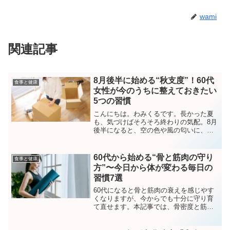
wami
関連記事
8月後半に始める“秋支度”！60代
食事と健康
女性が今のうちに整えておきたい
5つの習慣
こんにちは。わみくるです。長かった夏
も、気づけばそろそろ終わりの気配。8月
後半になると、空の色や風の匂いに、ほ
んの少し“秋の気配”が混じってきます。で
も、暑さはまだ続いていて、気持ちは夏
のまま…。「やりたいことができないま
60代から始める“骨と筋肉の守り
食事と健康
ま8月が終わってし...
方”〜今日から体が変わる毎日の
習慣7選
60代になると骨と筋肉の衰えを感じやす
くなりますが、今からでも十分に守り育
て直せます。本記事では、骨密度と筋力
を保つための食事・運動・生活習慣をわ
かりやすく紹介。1日5分の習慣で、つま