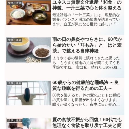
ずきや疲れやすさを解消し、軽やかに動
ユネスコ無形文化遺産「和食」の
食事と健康
ける体へ
神髄、一汁三菜で心と体を整える
最近話題の「一汁三菜」には、理想的な
栄養バランスと減塩の知恵が詰まってい
ます。血圧が気になる世代に嬉しい「だ
しの魔法」や、献立作りに役立つ「まご
わやさしい」のコツを解説。レシピアプ
リや家庭菜園を活用して、無理なく和食
雨の日の鼻炎やつらさに。60代か
食事と健康
文化を継承するヒントをお届けします。
ら始めたい「耳もみ」と「はと麦
茶」で整える自律神経
ようやく春の陽気に慣れてきたと思った
ら、もうすぐ梅雨の足音が聞こえてくる
季節ですね。 実は私、晴れた日の花粉よ
りも、雨の日のほうが鼻がムズムズした
り、体が重だるくなったりして困ってい
ました。「雨の日なのになぜ？」と不思
60歳からの健康的な睡眠法 ～良
食事と健康
議に思っていたのですが...
質な睡眠を得るための工夫～
60代を迎えると、体の変化とともに睡眠
の質や量にも影響が出やすくなります。
眠りが浅くなったり、夜中に目が覚めた
りすることが増えると、翌日の疲れが取
れにくく感じるかもしれません。しか
し、年齢を重ねても良質な睡眠を確保す
夏の食欲不振から回復！60代でも
食事と健康
ることは可能です。この記...
無理なく食欲を取り戻す工夫と簡