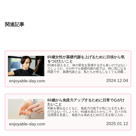
関連記事
60歳女性が基礎代謝を上げるために日頃から気
をつけたいこと
60歳を迎えると、体の変化を実感する方も多いのではない
でしょうか。その中でも基礎代謝の低下は、特に気になる
問題です。基礎代謝とは、私たちが何もしなくても消費す
るエネルギーのことを指し、年齢とともに徐々に低下して
いきます。基礎代謝が下がると、...
2024.12.04
enjoyable-day.com
60歳から免疫力アップするために日常で心がけ
たいこと
年齢を重ねるとともに、免疫力の低下が気になる方も多い
のではないでしょうか。60歳を迎えたからこそ、日々の生
活習慣を見直し、免疫力を高めるための工夫を取り入れる
ことが大切です。ここでは、免疫力を高めるために気をつ
けておきたいポイントを紹介しま...
2025.01.12
enjoyable-day.com