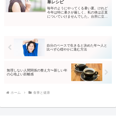
単レシピ
毎年のようにやってくる暑い夏。けれど
今年は特に暑さが厳しく、私の体は正直
についていけませんでした。台所に立つ
だけで汗が噴き出し、料理を作るのが億
劫に…。冷たい麦茶やアイスには手が伸
びるのに、肝心のごはんは「もういい
や」と思ってしまう日が続き...
自分のペースで生きると決めた年〜人と
比べず心穏やかに進む方法
無理しない人間関係の整え方〜新しい年
の心地よい距離感
ホーム
食事と健康