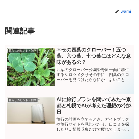
wami
関連記事
幸せの四葉のクローバー！五つ
暮らしのヒント・雑学
葉、六つ葉、七つ葉にはどんな意
味があるの？
四葉のクローバー公園や野原一面に群生
するシロツメクサその中に、四葉のクロ
ーバーを見つけたらなにか、よいことが
ありそうなハッピーな気持ちになりませ
んか？四葉のクローバーは、三つ葉に比
べて圧倒的に数が少ないことから希少性
Aiに旅行プランを聞いてみた〜京
が高く、古くから日本だけ...
暮らしのヒント・雑学
都と札幌でAIが考えた理想の2泊3
日
旅行の計画を立てるとき、ガイドブック
や旅行サイトを見比べたり、口コミを探
したり…情報収集だけで疲れてしまった
経験はありませんか？私自身、これまで