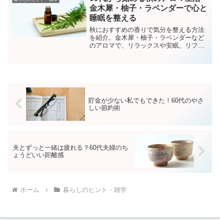
り、私たちは「長すぎ...
金木犀・柚子・ラベンダーで心と
睡眠を整える
秋におすすめの香りで気分を整える方法
を紹介。金木犀・柚子・ラベンダーなど
のアロマで、リラックスや安眠、リフレ
ッシュ効果を日常に取り入れましょう。
貯金が少ない私でもできた！60代のやさ
しい節約術
夫とずっと一緒は疲れる？60代夫婦のち
ょうどいい距離感
ホーム
暮らしのヒント・雑学