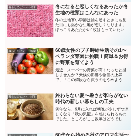
旅行のプランニングに何時間もかけてき
ました。しかし最近は、AIの力を借りて
冬になると恋しくなるあったか冬
暮らしのヒント・雑学
その負担を大きく減らす...
生地の種類はこんなにあった
冬の生地寒い季節は袖を通すときにも見
た目にも温かな生地が恋しくなります。
ほっこりあたたかい1枚はもっていたい冬
の生地の種類を集めてみました。コーデ
ュロイコーデュロイとはパイル織物の一
つで毛が起きるように加工された縦うね
が特徴の生地を指します...
60歳女性のプチ時給生活その1〜
暮らしのヒント・雑学
ベランダ菜園に挑戦！簡単＆お得
に野菜を育てよう
最近、スーパーの野菜が高くなったと感
じませんか？天候の影響や物価の上昇
で、「この値段なら買うのをやめようか
な…」 と思うことも増えてきましたよ
ね。そんな今だからこそ、ベランダ菜園
に挑戦して、食費を節約しながら新鮮な
終わらない夏〜暑さが和らがない
暮らしのヒント・雑学
野菜を楽しんでみませんか？...
時代の新しい暮らしの工夫
例年なら、9月に入れば朝晩が少しずつ涼
しくなり「秋の気配」を感じられるもの
でした。ところがここ数年はどうでしょ
うか。9月を過ぎても真夏のような日差し
が続き、10月になっても半袖が手放せな
い。季節の移り変わりが感じにくくな
60代から始める秋のアロマ生活〜
暮らしのヒント・雑学