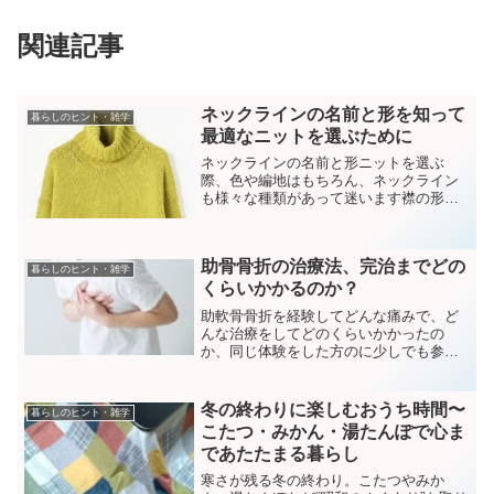
関連記事
ネックラインの名前と形を知って
暮らしのヒント・雑学
最適なニットを選ぶために
ネックラインの名前と形ニットを選ぶ
際、色や編地はもちろん、ネックライン
も様々な種類があって迷います襟の形
は、見た目にも大きくかかわってきま
す。また１枚で着るときやインに着ると
きなどでも変わってきます。ここではそ
助骨骨折の治療法、完治までどの
の名前と種類をあげてみました。...
暮らしのヒント・雑学
くらいかかるのか？
助軟骨骨折を経験してどんな痛みで、ど
んな治療をしてどのくらいかかったの
か、同じ体験をした方のに少しでも参考
になればと書いてみました。すべって強
打雨の日に滑って飛び出ていた板で胸を
強打しました。しばらく起きあがれず息
冬の終わりに楽しむおうち時間〜
暮らしのヒント・雑学
ができないような、その時は...
こたつ・みかん・湯たんぽで心ま
であたたまる暮らし
寒さが残る冬の終わり。こたつやみか