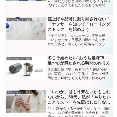
ん、湯たんぽなど“昭和のぬくもり”を取り
入れて、心まであたたまるおうち時間を
楽しむヒントを紹介します。
値上げや品薄に振り回されない！
暮らしのヒント・雑学
「ナフサ」を知って「ローリング
ストック」を始めよう
「ナフサ不足」のニュースに不安を感じ
ていませんか？日用品の原料であるナフ
サの正体と、暮らしへの影響をわかりや
すく解説。買い占めを防ぎ、家計と家族
を守るための「ローリングストック」の
実践術を紹介します。賢い備えで、値上
冬こそ始めたい“おうち趣味”5
暮らしのヒント・雑学
げや品薄に振り回されない生活を始めま
選〜心が満たされる時間の作り方
しょう。
冬の間に家で楽しめる“おうち趣味”を紹
介。写真・ブログ・手作り・俳句・AI活
用など、60代からでも気軽に始められる
心温まる5つの過ごし方。
「いつか」はもう来ないかもしれ
暮らしのヒント・雑学
ないから。60代、私が「やりたい
ことリスト」を先延ばしにしない
理由
4月。窓から入る光が柔らかくなり、街の
あちこちで桜の蕾が膨らみ始めるこの季
節は、どこか心が浮き立ちます。それと