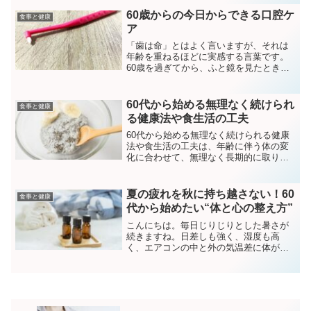
いリズムになっています。しかし、先
日、天敵が現れました。窓の外は激しい
60歳からの今日からできる口腔ケ
食事と健康
雨。「傘をさせば歩ける...
ア
「歯は命」とはよく言いますが、それは
年齢を重ねるほどに実感する言葉です。
60歳を過ぎてから、ふと鏡を見たときに
「なんだか口元がたるんできた？」「歯
の色が気になる…」「しゃべるときの唾
液の少なさが気になる…」といった小さ
60代から始める無理なく続けられ
食事と健康
な変化に気づいたことは...
る健康法や食生活の工夫
60代から始める無理なく続けられる健康
法や食生活の工夫は、年齢に伴う体の変
化に合わせて、無理なく長期的に取り組
めるものが理想的です。この記事では、
60代以降の健康維持や生活の質向上に役
立つアプローチを、食生活や運動、心の
夏の疲れを秋に持ち越さない！60
食事と健康
健康にフォーカスして...
代から始めたい“体と心の整え方”
こんにちは。毎日じりじりとした暑さが
続きますね。日差しも強く、湿度も高
く、エアコンの中と外の気温差に体がつ
いていかず…。「なんとなくだるい」
「疲れが取れない」「朝からやる気が出
ない」——そんな声を最近よく聞くよう
になりました。実はこれ、夏の...