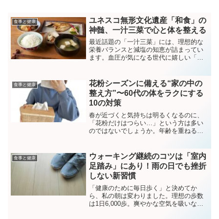
ユネスコ無形文化遺産「和食」の
食事と健康
神髄、一汁三菜で心と体を整える
最近話題の「一汁三菜」には、理想的な
栄養バランスと減塩の知恵が詰まってい
ます。血圧が気になる世代に嬉しい「だ
しの魔法」や、献立作りに役立つ「まご
わやさしい」のコツを解説。レシピアプ
リや家庭菜園を活用して、無理なく和食
花粉シーズンに備える“家の中の
食事と健康
文化を継承するヒントをお届けします。
整え方”〜60代の体をラクにする
10の対策
春が近づくと気持ちは明るくなるのに、
「花粉だけはつらい…」という方は多い
のではないでしょうか。年齢を重ねるに
つれ、花粉の刺激を受けやすくなるとい
う人も少なくありません。外出先で花粉
を浴びるのは避けられない時期だからこ
ウォーキング継続のコツは「室内
食事と健康
そ、「家の中」を整えてお...
足踏み」にあり！雨の日でも挫折
しない新習慣
「健康のために毎日歩く」と決めてか
ら、私の朝は変わりました。理想の歩数
は1日6,000歩。爽やかな空気を吸いなが
ら歩く時間は、今や私の生活に欠かせな