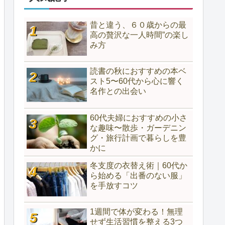
昔と違う、６０歳からの最
高の贅沢な一人時間”の楽し
み方
読書の秋におすすめの本ベ
スト5〜60代から心に響く
名作との出会い
60代夫婦におすすめの小さ
な趣味〜散歩・ガーデニン
グ・旅行計画で暮らしを豊
かに
冬支度の衣替え術｜60代か
ら始める「出番のない服」
を手放すコツ
1週間で体が変わる！無理
せず生活習慣を整える3つ