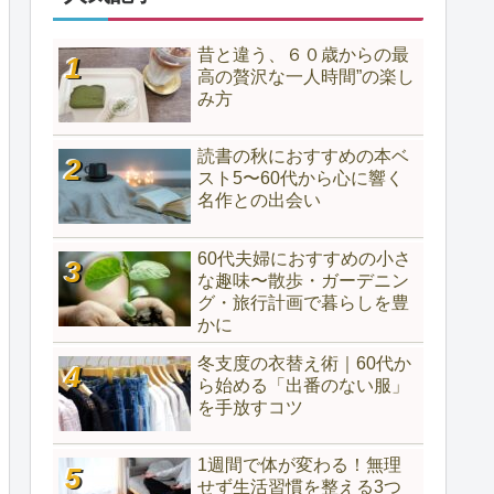
昔と違う、６０歳からの最
高の贅沢な一人時間”の楽し
み方
読書の秋におすすめの本ベ
スト5〜60代から心に響く
名作との出会い
60代夫婦におすすめの小さ
な趣味〜散歩・ガーデニン
グ・旅行計画で暮らしを豊
かに
冬支度の衣替え術｜60代か
ら始める「出番のない服」
を手放すコツ
1週間で体が変わる！無理
せず生活習慣を整える3つ